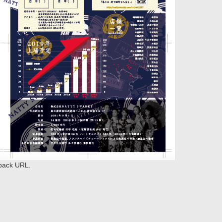
back URL
.