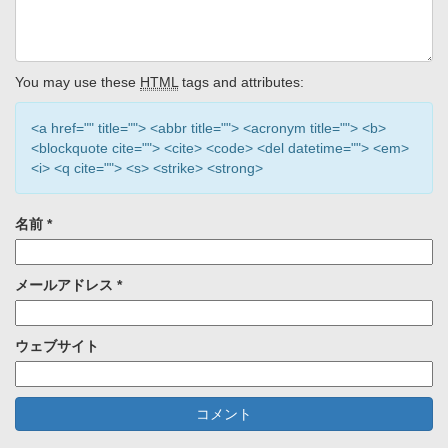
You may use these
HTML
tags and attributes:
<a href="" title=""> <abbr title=""> <acronym title=""> <b>
<blockquote cite=""> <cite> <code> <del datetime=""> <em>
<i> <q cite=""> <s> <strike> <strong>
名前
*
メールアドレス
*
ウェブサイト